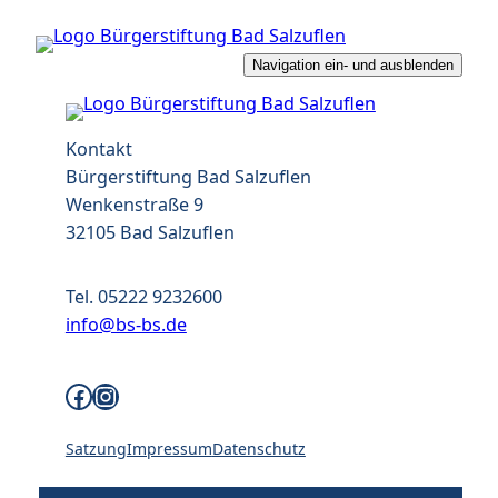
Zum
Inhalt
Navigation ein- und ausblenden
springen
Kontakt
Bürgerstiftung Bad Salzuflen
Wenkenstraße 9
32105 Bad Salzuflen
Tel. 05222 9232600
info@bs-bs.de
Facebook-Profil
Instagram-Profil
Satzung
Impressum
Datenschutz