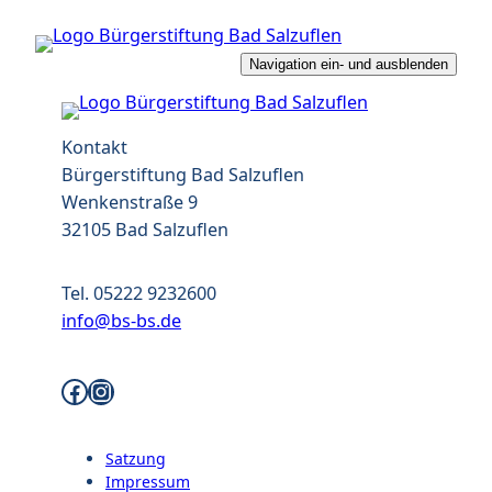
Zum
Inhalt
Navigation ein- und ausblenden
springen
Kontakt
Bürgerstiftung Bad Salzuflen
Wenkenstraße 9
32105 Bad Salzuflen
Tel. 05222 9232600
info@bs-bs.de
Facebook-Profil
Instagram-Profil
Satzung
Impressum